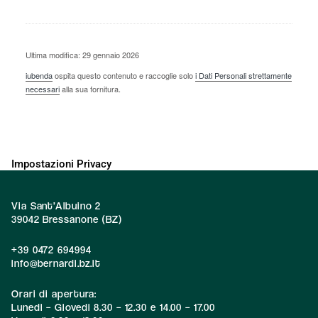
Ultima modifica: 29 gennaio 2026
iubenda
ospita questo contenuto e raccoglie solo
i Dati Personali strettamente
necessari
alla sua fornitura.
Impostazioni Privacy
Via Sant’Albuino 2
39042 Bressanone (BZ)
+39 0472 694994
info@bernardi.bz.it
Orari di apertura:
Lunedi – Giovedi 8.30 – 12.30 e 14.00 – 17.00