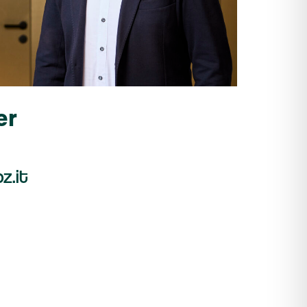
er
z.it