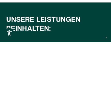
UNSERE LEISTUNGEN
BEINHALTEN:
Steuerberatung – im nationalen und
internationalen Steuerrecht
Gesellschafts- und Vertragsrecht
Umstrukturierungen
Unternehmensgründungen
Immobilienrecht
Finanzbuchhaltung
Steuererklärungen
Mehrwertsteuer
direkte Registrierungen nicht ansässiger